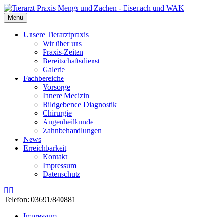
Menü
Unsere Tierarztpraxis
Wir über uns
Praxis-Zeiten
Bereitschaftsdienst
Galerie
Fachbereiche
Vorsorge
Innere Medizin
Bildgebende Diagnostik
Chirurgie
Augenheilkunde
Zahnbehandlungen
News
Erreichbarkeit
Kontakt
Impressum
Datenschutz
Rss
Email
Telefon: 03691/840881
Impressum