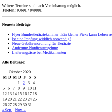
Weitere Termine sind nach Vereinbarung möglich.
Telefon: 03691 / 840881
Neueste Beiträge
Flyer Bundestierärztekammer „Ein kleiner Pieks kann Leben re
Ist eine Impfung wirklich notwendig?
Neue Gebührenordnung für Tierärzte
Änderung Notdienstregelung
Lieferengpässe bei Medikamenten
Alle Beiträge:
Oktober 2020
M
D
M
D
F
S
S
1
2
3
4
5
6
7
8
9
10
11
12
13
14
15
16
17
18
19
20
21
22
23
24
25
26
27
28
29
30
31
« Sep.
Nov. »