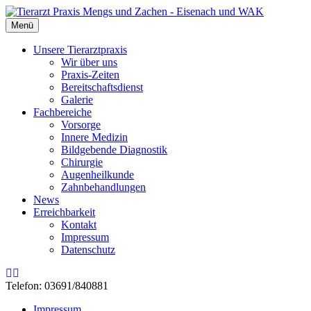
Menü
Unsere Tierarztpraxis
Wir über uns
Praxis-Zeiten
Bereitschaftsdienst
Galerie
Fachbereiche
Vorsorge
Innere Medizin
Bildgebende Diagnostik
Chirurgie
Augenheilkunde
Zahnbehandlungen
News
Erreichbarkeit
Kontakt
Impressum
Datenschutz
Rss
Email
Telefon: 03691/840881
Impressum