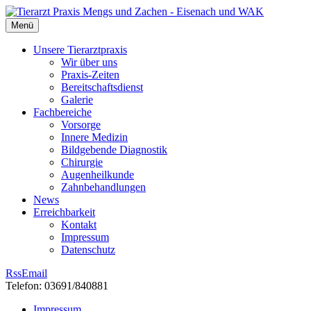
Menü
Unsere Tierarztpraxis
Wir über uns
Praxis-Zeiten
Bereitschaftsdienst
Galerie
Fachbereiche
Vorsorge
Innere Medizin
Bildgebende Diagnostik
Chirurgie
Augenheilkunde
Zahnbehandlungen
News
Erreichbarkeit
Kontakt
Impressum
Datenschutz
Rss
Email
Telefon: 03691/840881
Impressum