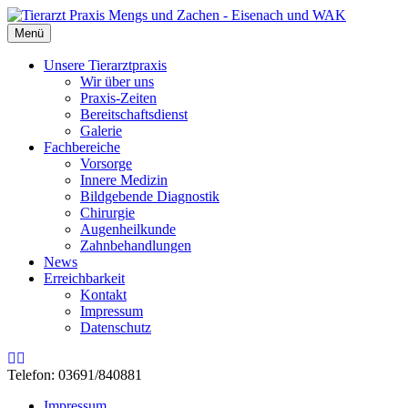
Menü
Unsere Tierarztpraxis
Wir über uns
Praxis-Zeiten
Bereitschaftsdienst
Galerie
Fachbereiche
Vorsorge
Innere Medizin
Bildgebende Diagnostik
Chirurgie
Augenheilkunde
Zahnbehandlungen
News
Erreichbarkeit
Kontakt
Impressum
Datenschutz
Rss
Email
Telefon: 03691/840881
Impressum