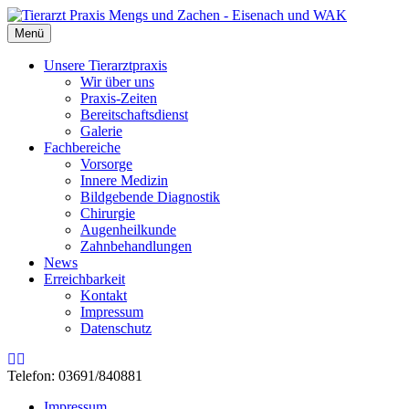
Menü
Unsere Tierarztpraxis
Wir über uns
Praxis-Zeiten
Bereitschaftsdienst
Galerie
Fachbereiche
Vorsorge
Innere Medizin
Bildgebende Diagnostik
Chirurgie
Augenheilkunde
Zahnbehandlungen
News
Erreichbarkeit
Kontakt
Impressum
Datenschutz
Rss
Email
Telefon: 03691/840881
Impressum