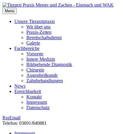
Menü
Unsere Tierarztpraxis
Wir über uns
Praxis-Zeiten
Bereitschaftsdienst
Galerie
Fachbereiche
Vorsorge
Innere Medizin
Bildgebende Diagnostik
Chirurgie
Augenheilkunde
Zahnbehandlungen
News
Erreichbarkeit
Kontakt
Impressum
Datenschutz
Rss
Email
Telefon: 03691/840881
Impressum