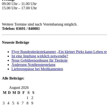
09.00 Uhr – 11.00 Uhr
15.00 Uhr – 17.00 Uhr
Weitere Termine sind nach Vereinbarung möglich.
Telefon: 03691 / 840881
Neueste Beiträge
Flyer Bundestierärztekammer „Ein kleiner Pieks kann Leben re
Ist eine Impfung wirklich notwendig?
Neue Gebührenordnung für Tierärzte
Änderung Notdienstregelung
Lieferengpässe bei Medikamenten
Alle Beiträge:
August 2026
M
D
M
D
F
S
S
1
2
3
4
5
6
7
8
9