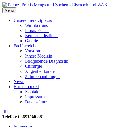
Menü
Unsere Tierarztpraxis
Wir über uns
Praxis-Zeiten
Bereitschaftsdienst
Galerie
Fachbereiche
Vorsorge
Innere Medizin
Bildgebende Diagnostik
Chirurgie
Augenheilkunde
Zahnbehandlungen
News
Erreichbarkeit
Kontakt
Impressum
Datenschutz
Rss
Email
Telefon: 03691/840881
Impressum