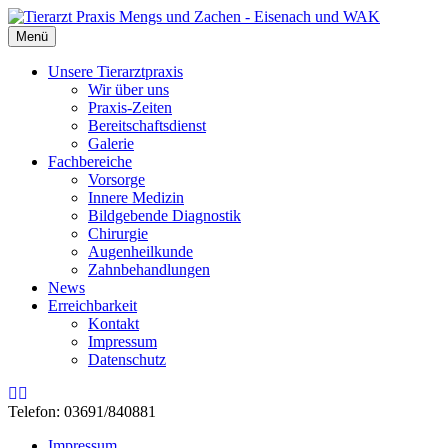
Menü
Unsere Tierarztpraxis
Wir über uns
Praxis-Zeiten
Bereitschaftsdienst
Galerie
Fachbereiche
Vorsorge
Innere Medizin
Bildgebende Diagnostik
Chirurgie
Augenheilkunde
Zahnbehandlungen
News
Erreichbarkeit
Kontakt
Impressum
Datenschutz
Rss
Email
Telefon: 03691/840881
Impressum