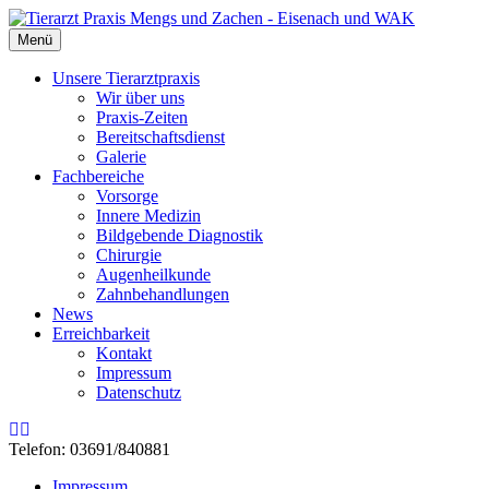
Menü
Unsere Tierarztpraxis
Wir über uns
Praxis-Zeiten
Bereitschaftsdienst
Galerie
Fachbereiche
Vorsorge
Innere Medizin
Bildgebende Diagnostik
Chirurgie
Augenheilkunde
Zahnbehandlungen
News
Erreichbarkeit
Kontakt
Impressum
Datenschutz
Rss
Email
Telefon: 03691/840881
Impressum