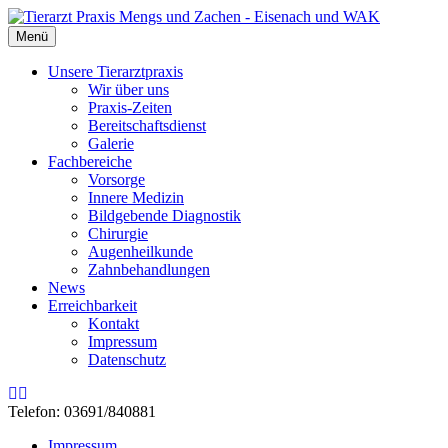
Menü
Unsere Tierarztpraxis
Wir über uns
Praxis-Zeiten
Bereitschaftsdienst
Galerie
Fachbereiche
Vorsorge
Innere Medizin
Bildgebende Diagnostik
Chirurgie
Augenheilkunde
Zahnbehandlungen
News
Erreichbarkeit
Kontakt
Impressum
Datenschutz
Rss
Email
Telefon: 03691/840881
Impressum