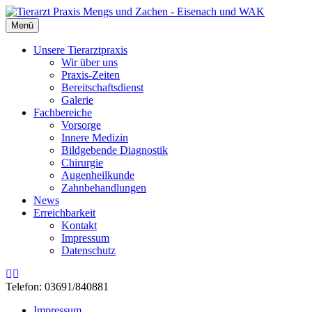
Menü
Unsere Tierarztpraxis
Wir über uns
Praxis-Zeiten
Bereitschaftsdienst
Galerie
Fachbereiche
Vorsorge
Innere Medizin
Bildgebende Diagnostik
Chirurgie
Augenheilkunde
Zahnbehandlungen
News
Erreichbarkeit
Kontakt
Impressum
Datenschutz
Rss
Email
Telefon: 03691/840881
Impressum