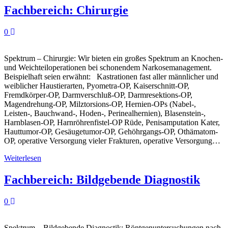
Fachbereich: Chirurgie
0
Spektrum – Chirurgie: Wir bieten ein großes Spektrum an Knochen-
und Weichteiloperationen bei schonendem Narkosemanagement.
Beispielhaft seien erwähnt: Kastrationen fast aller männlicher und
weiblicher Haustierarten, Pyometra-OP, Kaiserschnitt-OP,
Fremdkörper-OP, Darmverschluß-OP, Darmresektions-OP,
Magendrehung-OP, Milztorsions-OP, Hernien-OPs (Nabel-,
Leisten-, Bauchwand-, Hoden-, Perinealhernien), Blasenstein-,
Harnblasen-OP, Harnröhrenfistel-OP Rüde, Penisamputation Kater,
Hauttumor-OP, Gesäugetumor-OP, Gehöhrgangs-OP, Othämatom-
OP, operative Versorgung vieler Frakturen, operative Versorgung…
Weiterlesen
Fachbereich: Bildgebende Diagnostik
0
Spektrum – Bildgebende Diagnostik: Röntgenuntersuchungen nach