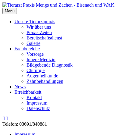
Menü
Unsere Tierarztpraxis
Wir über uns
Praxis-Zeiten
Bereitschaftsdienst
Galerie
Fachbereiche
Vorsorge
Innere Medizin
Bildgebende Diagnostik
Chirurgie
Augenheilkunde
Zahnbehandlungen
News
Erreichbarkeit
Kontakt
Impressum
Datenschutz
Rss
Email
Telefon: 03691/840881
Impressum